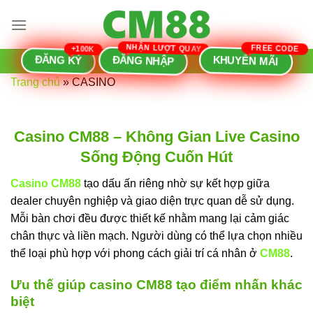
Skip
to
content
ĐĂNG KÝ
ĐĂNG NHẬP
KHUYẾN MÃI
Trang chủ
»
CASINO
Casino CM88 – Không Gian Live Casino
Sống Động Cuốn Hút
Casino CM88
tạo dấu ấn riêng nhờ sự kết hợp giữa
dealer chuyên nghiệp và giao diện trực quan dễ sử dụng.
Mỗi bàn chơi đều được thiết kế nhằm mang lại cảm giác
chân thực và liền mạch. Người dùng có thể lựa chọn nhiều
thể loại phù hợp với phong cách giải trí cá nhân ở
CM88
.
Ưu thế giúp casino CM88 tạo điểm nhấn khác
biệt