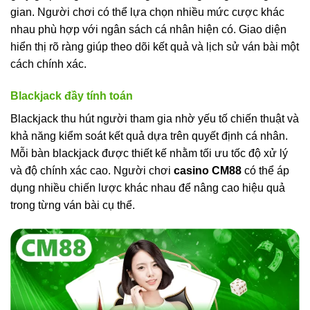
gian. Người chơi có thể lựa chọn nhiều mức cược khác
nhau phù hợp với ngân sách cá nhân hiện có. Giao diện
hiển thị rõ ràng giúp theo dõi kết quả và lịch sử ván bài một
cách chính xác.
Blackjack đầy tính toán
Blackjack thu hút người tham gia nhờ yếu tố chiến thuật và
khả năng kiểm soát kết quả dựa trên quyết định cá nhân.
Mỗi bàn blackjack được thiết kế nhằm tối ưu tốc độ xử lý
và độ chính xác cao. Người chơi
casino CM88
có thể áp
dụng nhiều chiến lược khác nhau để nâng cao hiệu quả
trong từng ván bài cụ thể.