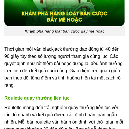
Khám phá hàng loạt bàn cược đầy mê hoặc
Thời gian mỗi ván blackjack thường dao động từ 40 đến
90 giây tùy theo số lượng người tham gia cùng lúc. Các
quyết định như rút thêm bài hoặc dừng lại đều ảnh hưởng
trực tiếp đến kết quả cuối cùng. Giao diện trực quan giúp
bạn theo dõi tổng điểm và tình huống hiện tại một cách rõ
ràng.
Roulette quay thưởng liên tục
Roulette mang đến trải nghiệm quay thưởng liên tục với
tốc độ nhanh và kết quả được xác định hoàn toàn ngẫu
nhiên. Mỗi bàn roulette vận hành ổn định với thời gian mỗi