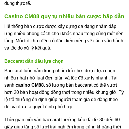
dụng thực tế.
Casino CM88 quy tụ nhiều bàn cược hấp dẫn
Hệ thống bàn cược được xây dựng đa dạng nhằm đáp
ứng nhiều phong cách chơi khác nhau trong cùng một nền
tảng. Mỗi trò chơi đều có đặc điểm riêng về cách vận hành
và tốc độ xử lý kết quả.
Baccarat dẫn đầu lựa chọn
Baccarat luôn nằm trong nhóm trò chơi được lựa chọn
nhiều nhất nhờ luật đơn giản và tốc độ xử lý nhanh. Tại
sảnh
casino CM88
, số lượng bàn baccarat có thể vượt
hơn 20 bàn hoạt động đồng thời trong nhiều khung giờ. Tỷ
lệ trả thưởng ổn định giúp người tham gia dễ dàng theo
dõi và đưa ra quyết định phù hợp.
Thời gian mỗi ván baccarat thường kéo dài từ 30 đến 60
giây giúp tăng số lượt trải nghiệm trong cùng khoảng thời