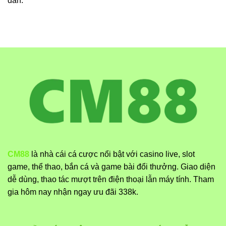
dẫn.
CM88
là nhà cái cá cược nổi bật với casino live, slot
game, thể thao, bắn cá và game bài đổi thưởng. Giao diện
dễ dùng, thao tác mượt trên điện thoại lẫn máy tính. Tham
gia hôm nay nhận ngay ưu đãi 338k.