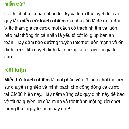
miễn trừ?
Cách tốt nhất là bạn phải đọc kỹ và tuân thủ tuyệt đối các
quy tắc
miễn trừ trách nhiệm
mà nhà cái đã đề ra từ đầu.
Việc tham gia cá cược một cách có trách nhiệm và luôn
bảo mật thông tin cá nhân là yếu tố cốt lõi giúp bạn an
toàn. Hãy đảm bảo đường truyền internet luôn mạnh và ổn
định trước khi quyết định đặt những kèo cược có giá trị
cao.
Kết luận
Miễn trừ trách nhiệm
là một phần yếu tố then chốt tạo nên
sự chuyên nghiệp và minh bạch cho cộng đồng cá cược
tại CM88 hiện nay. Hãy nắm vững các quy định này để bảo
vệ tối đa quyền lợi của mình và trở thành một người chơi
thông thái ngay từ hôm nay nhé!