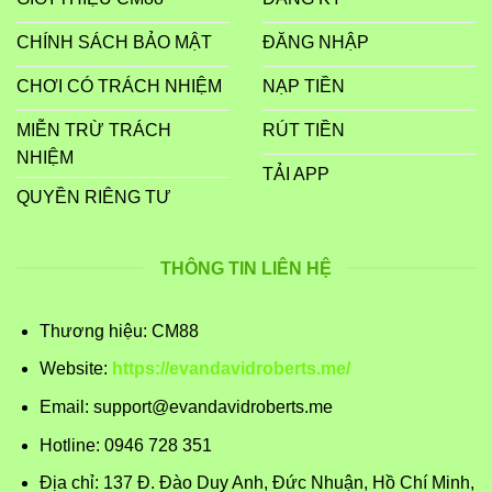
CHÍNH SÁCH BẢO MẬT
ĐĂNG NHẬP
CHƠI CÓ TRÁCH NHIỆM
NẠP TIỀN
MIỄN TRỪ TRÁCH
RÚT TIỀN
NHIỆM
TẢI APP
QUYỀN RIÊNG TƯ
THÔNG TIN LIÊN HỆ
Thương hiệu: CM88
Website:
https://evandavidroberts.me/
Email:
support@evandavidroberts.me
Hotline: 0946 728 351
Địa chỉ: 137 Đ. Đào Duy Anh, Đức Nhuận, Hồ Chí Minh,