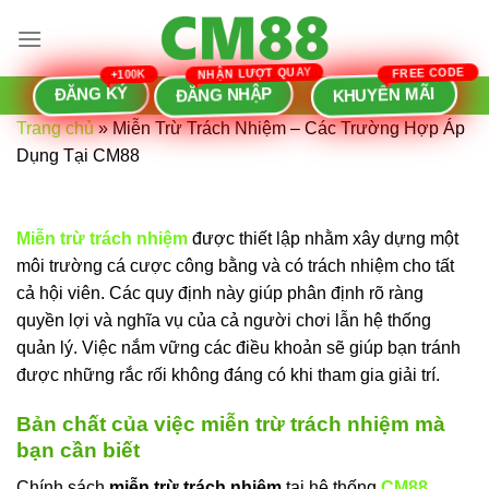
Skip
to
content
ĐĂNG KÝ
ĐĂNG NHẬP
KHUYẾN MÃI
Trang chủ
»
Miễn Trừ Trách Nhiệm – Các Trường Hợp Áp
Dụng Tại CM88
Miễn trừ trách nhiệm
được thiết lập nhằm xây dựng một
môi trường cá cược công bằng và có trách nhiệm cho tất
cả hội viên. Các quy định này giúp phân định rõ ràng
quyền lợi và nghĩa vụ của cả người chơi lẫn hệ thống
quản lý. Việc nắm vững các điều khoản sẽ giúp bạn tránh
được những rắc rối không đáng có khi tham gia giải trí.
Bản chất của việc miễn trừ trách nhiệm mà
bạn cần biết
Chính sách
miễn trừ trách nhiệm
tại hệ thống
CM88