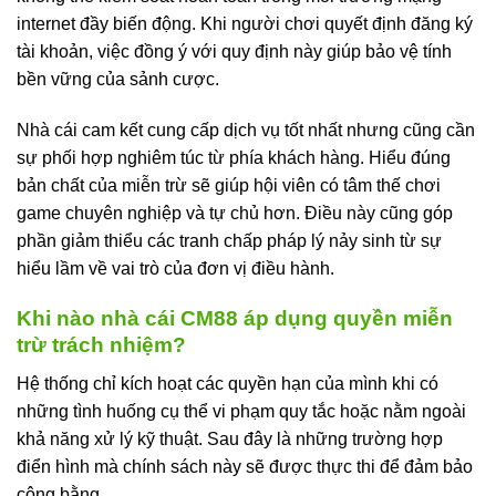
internet đầy biến động. Khi người chơi quyết định đăng ký
tài khoản, việc đồng ý với quy định này giúp bảo vệ tính
bền vững của sảnh cược.
Nhà cái cam kết cung cấp dịch vụ tốt nhất nhưng cũng cần
sự phối hợp nghiêm túc từ phía khách hàng. Hiểu đúng
bản chất của miễn trừ sẽ giúp hội viên có tâm thế chơi
game chuyên nghiệp và tự chủ hơn. Điều này cũng góp
phần giảm thiểu các tranh chấp pháp lý nảy sinh từ sự
hiểu lầm về vai trò của đơn vị điều hành.
Khi nào nhà cái CM88 áp dụng quyền miễn
trừ trách nhiệm?
Hệ thống chỉ kích hoạt các quyền hạn của mình khi có
những tình huống cụ thể vi phạm quy tắc hoặc nằm ngoài
khả năng xử lý kỹ thuật. Sau đây là những trường hợp
điển hình mà chính sách này sẽ được thực thi để đảm bảo
công bằng.