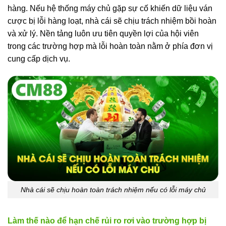
hàng. Nếu hệ thống máy chủ gặp sự cố khiến dữ liệu ván
cược bị lỗi hàng loạt, nhà cái sẽ chịu trách nhiệm bồi hoàn
và xử lý. Nền tảng luôn ưu tiên quyền lợi của hội viên
trong các trường hợp mà lỗi hoàn toàn nằm ở phía đơn vị
cung cấp dịch vụ.
Nhà cái sẽ chịu hoàn toàn trách nhiệm nếu có lỗi máy chủ
Làm thế nào để hạn chế rủi ro rơi vào trường hợp bị