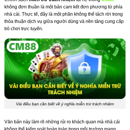
không đơn thuần là một bản cam kết đơn phương từ phía
nhà cái. Thực tế, đây là một phần không thể tách rời trong
thỏa thuận dịch vụ giữa người dùng và nền tảng cung cấp
trò chơi trực tuyến.
Vài điều bạn cần biết về ý nghĩa miễn trừ trách nhiệm
Văn bản này làm rõ những rủi ro khách quan mà nhà cái
không thể kiểm soát hoàn toàn trong môi trường mạng