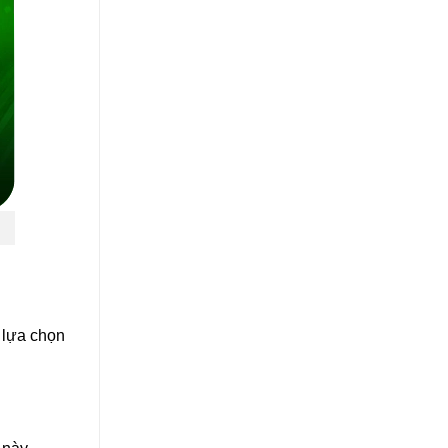
c lựa chọn