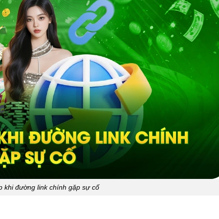
p khi đường link chính gặp sự cố