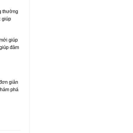
ng thường
c giúp
 mới giúp
giúp đảm
 đơn giản
 khám phá