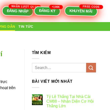
ĐĂNG KÝ
KHUYẾN MÃI
ĐĂNG NHẬP
ỚNG DẪN
TIN TỨC
í
TÌM KIẾM
BÀI VIẾT MỚI NHẤT
 trực
hoạt trên
Tỷ Lệ Thắng Tại Nhà Cái
CM88 – Nhận Diện Cơ Hội
Thắng Lớn