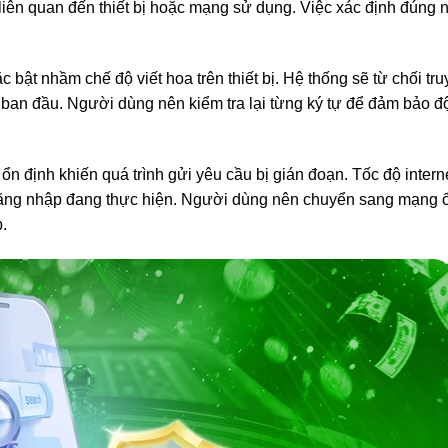
 liên quan đến thiết bị hoặc mạng sử dụng. Việc xác định đúng
c bật nhầm chế độ viết hoa trên thiết bị. Hệ thống sẽ từ chối tr
 ban đầu. Người dùng nên kiểm tra lại từng ký tự để đảm bảo đ
ổn định khiến quá trình gửi yêu cầu bị gián đoạn. Tốc độ intern
 đăng nhập đang thực hiện. Người dùng nên chuyển sang mạng 
.