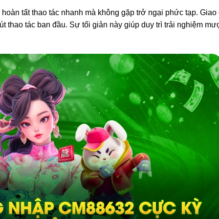
i hoàn tất thao tác nhanh mà không gặp trở ngại phức tạp. Giao 
út thao tác ban đầu. Sự tối giản này giúp duy trì trải nghiệm m