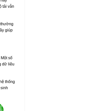
 này
 tải vẫn
g thường
ây giúp
 Một số
 dữ liệu
 hệ thống
 sinh