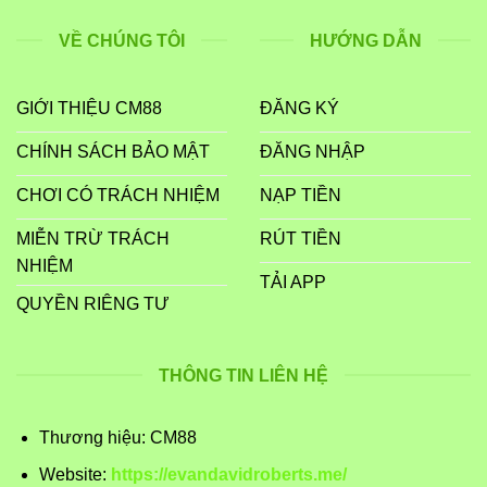
VỀ CHÚNG TÔI
HƯỚNG DẪN
GIỚI THIỆU CM88
ĐĂNG KÝ
CHÍNH SÁCH BẢO MẬT
ĐĂNG NHẬP
CHƠI CÓ TRÁCH NHIỆM
NẠP TIỀN
MIỄN TRỪ TRÁCH
RÚT TIỀN
NHIỆM
TẢI APP
QUYỀN RIÊNG TƯ
THÔNG TIN LIÊN HỆ
Thương hiệu: CM88
Website:
https://evandavidroberts.me/