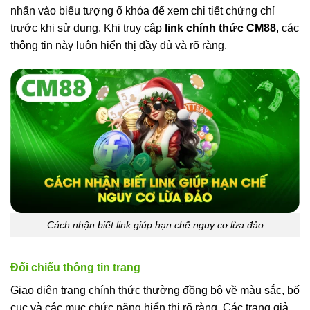
nhấn vào biểu tượng ổ khóa để xem chi tiết chứng chỉ
trước khi sử dụng. Khi truy cập
link chính thức CM88
, các
thông tin này luôn hiển thị đầy đủ và rõ ràng.
Cách nhận biết link giúp hạn chế nguy cơ lừa đảo
Đối chiếu thông tin trang
Giao diện trang chính thức thường đồng bộ về màu sắc, bố
cục và các mục chức năng hiển thị rõ ràng. Các trang giả