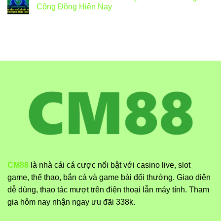
Cộng Đồng Hiện Nay
CM88
là nhà cái cá cược nổi bật với casino live, slot
game, thể thao, bắn cá và game bài đổi thưởng. Giao diện
dễ dùng, thao tác mượt trên điện thoại lẫn máy tính. Tham
gia hôm nay nhận ngay ưu đãi 338k.