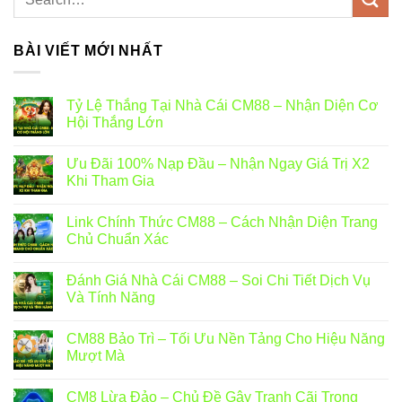
BÀI VIẾT MỚI NHẤT
Tỷ Lệ Thắng Tại Nhà Cái CM88 – Nhận Diện Cơ
Hội Thắng Lớn
Ưu Đãi 100% Nạp Đầu – Nhận Ngay Giá Trị X2
Khi Tham Gia
Link Chính Thức CM88 – Cách Nhận Diện Trang
Chủ Chuẩn Xác
Đánh Giá Nhà Cái CM88 – Soi Chi Tiết Dịch Vụ
Và Tính Năng
CM88 Bảo Trì – Tối Ưu Nền Tảng Cho Hiệu Năng
Mượt Mà
CM8 Lừa Đảo – Chủ Đề Gây Tranh Cãi Trong