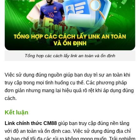
Tổng hợp các cách lấy link an toàn và ổn định
Việc sử dụng đúng nguồn giúp bạn duy trì sự an toàn khi
truy cập trong mọi tình huống cụ thể. Các phương pháp
đơn giản nhưng mang lại hiệu quả rõ rệt khi áp dụng đúng
cách.
Kết luận
Link chính thức CM88
giúp bạn truy cập đúng nền tảng
với độ an toàn và ổn định cao. Việc sử dụng đúng địa chỉ
sẽ hạn chế tối đa các rủi ro không mong muốn. Trải nghiệm