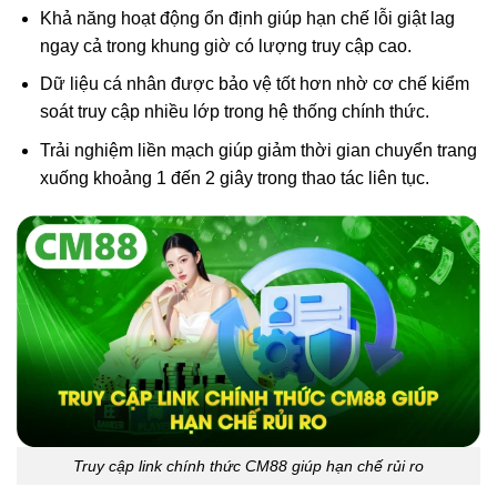
Khả năng hoạt động ổn định giúp hạn chế lỗi giật lag
ngay cả trong khung giờ có lượng truy cập cao.
Dữ liệu cá nhân được bảo vệ tốt hơn nhờ cơ chế kiểm
soát truy cập nhiều lớp trong hệ thống chính thức.
Trải nghiệm liền mạch giúp giảm thời gian chuyển trang
xuống khoảng 1 đến 2 giây trong thao tác liên tục.
Truy cập link chính thức CM88 giúp hạn chế rủi ro