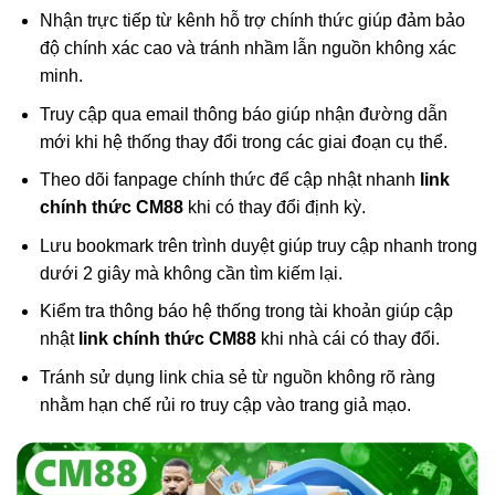
Nhận trực tiếp từ kênh hỗ trợ chính thức giúp đảm bảo
độ chính xác cao và tránh nhầm lẫn nguồn không xác
minh.
Truy cập qua email thông báo giúp nhận đường dẫn
mới khi hệ thống thay đổi trong các giai đoạn cụ thể.
Theo dõi fanpage chính thức để cập nhật nhanh
link
chính thức CM88
khi có thay đổi định kỳ.
Lưu bookmark trên trình duyệt giúp truy cập nhanh trong
dưới 2 giây mà không cần tìm kiếm lại.
Kiểm tra thông báo hệ thống trong tài khoản giúp cập
nhật
link chính thức CM88
khi nhà cái có thay đổi.
Tránh sử dụng link chia sẻ từ nguồn không rõ ràng
nhằm hạn chế rủi ro truy cập vào trang giả mạo.