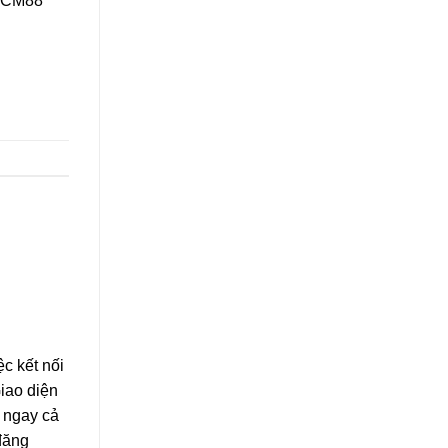
i CM88
c kết nối
iao diện
n ngay cả
đăng