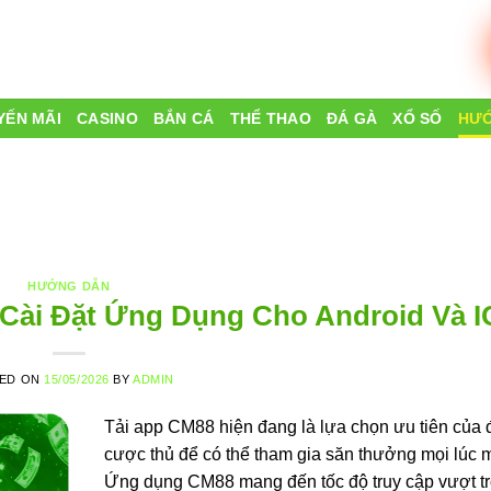
YẾN MÃI
CASINO
BẮN CÁ
THỂ THAO
ĐÁ GÀ
XỔ SỐ
HƯ
HƯỚNG DẪN
Cài Đặt Ứng Dụng Cho Android Và 
ED ON
15/05/2026
BY
ADMIN
Tải app CM88 hiện đang là lựa chọn ưu tiên của
cược thủ để có thể tham gia săn thưởng mọi lúc m
Ứng dụng CM88 mang đến tốc độ truy cập vượt tr