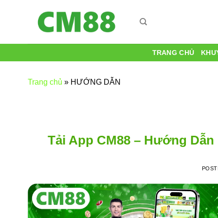
Skip
to
content
TRANG CHỦ
KHU
Trang chủ
»
HƯỚNG DẪN
Tải App CM88 – Hướng Dẫn 
POST