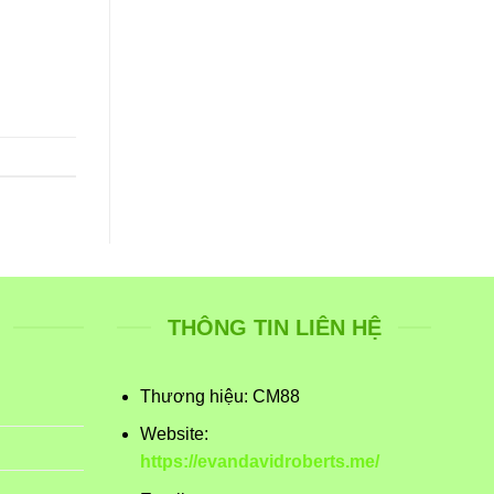
THÔNG TIN LIÊN HỆ
Thương hiệu: CM88
Website:
https://evandavidroberts.me/