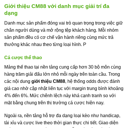
Giới thiệu CM88 với danh mục giải trí đa
dạng
Danh mục sản phẩm đóng vai trò quan trọng trong việc giữ
chân người dùng và mở rộng tệp khách hàng. Mỗi nhóm
sản phẩm đều có cơ chế vận hành riêng cùng mức trả
thưởng khác nhau theo từng loại hình. P
Cá cược thể thao
Mảng thể thao tại nền tảng cung cấp hơn 30 bộ môn cùng
hàng trăm giải đấu lớn nhỏ mỗi ngày trên toàn cầu. Trong
các nội dung
giới thiệu CM88
, hệ thống odds được đánh
giá cao nhờ cập nhật liên tục với margin trung bình khoảng
4% đến 6%. Mức chênh lệch này khá cạnh tranh so với
mặt bằng chung trên thị trường cá cược hiện nay.
Ngoài ra, nền tảng hỗ trợ đa dạng loại kèo như handicap,
tài xỉu và cược live theo thời gian thực chi tiết. Giao diện