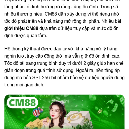
tảng phải có định hướng rõ ràng cùng ổn định. Trong số
nhiều thương hiệu, CM88 dần xây dựng vị thế riêng nhờ
tốc độ phát triển và khả năng mở rộng thị phần. Nhiều bài
giới thiệu CM88
dựa trên dữ liệu truy cập và mức độ ổn
định được quan tâm.
Hệ thống kỹ thuật được đầu tư với khả năng xử lý hàng
nghìn lượt truy cập đồng thời mà vẫn giữ độ ổn định cao.
Tốc độ tải trang trung bình duy trì dưới 2 giây giúp hạn chế
gián đoạn trong quá trình sử dụng. Ngoài ra, nền tảng áp
dụng mã hóa SSL 256-bit nhằm bảo vệ dữ liệu người dùng
trong mọi giao dịch.