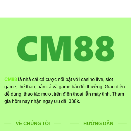
CM88
là nhà cái cá cược nổi bật với casino live, slot
game, thể thao, bắn cá và game bài đổi thưởng. Giao diện
dễ dùng, thao tác mượt trên điện thoại lẫn máy tính. Tham
gia hôm nay nhận ngay ưu đãi 338k.
VỀ CHÚNG TÔI
HƯỚNG DẪN