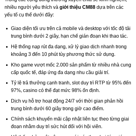
nhiều người yêu thích và
giới thiệu CM88
dựa trên các
yếu tố cụ thể dưới đây:
Giao diện tối ưu trên cả mobile và desktop với tốc độ tải
trung bình dưới 2 giây, hạn chế gián đoạn khi thao tác.
Hệ thống nạp rút đa dạng, xử lý giao dịch nhanh trong
khoảng 3 đến 10 phút tùy phương thức sử dụng.
Kho game vượt mốc 2.000 sản phẩm từ nhiều nhà cung
cấp quốc tế, đáp ứng đa dạng nhu cầu giải trí.
Tỷ lệ trả thưởng cạnh tranh, slot duy trì RTP từ 95% đến
97%, casino có thể đạt mức 98% ổn định.
Dịch vụ hỗ trợ hoạt động 24/7 với thời gian phản hồi
trung bình dưới 60 giây trong giờ cao điểm.
Chính sách khuyến mãi cập nhật liên tục theo từng giai
đoạn nhằm duy trì sức hút đối với hội viên.